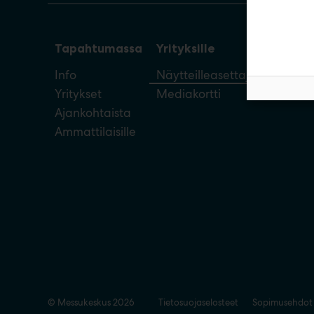
Tapahtumassa
Yrityksille
Info
Näytteilleasettajan opas
Yritykset
Mediakortti
Ajankohtaista
Ammattilaisille
© Messukeskus 2026
Tietosuojaselosteet
Sopimusehdot