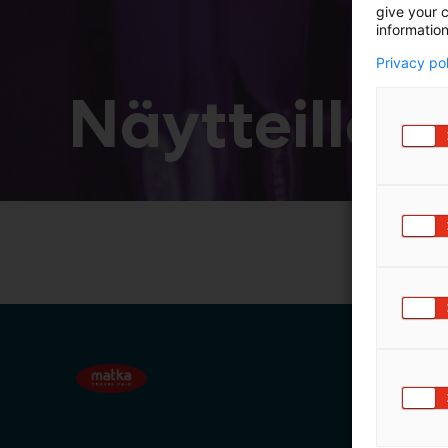
give your c
information
Privacy po
Näytteillea