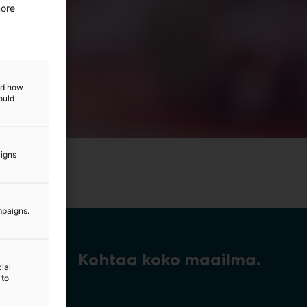
more
and how
ould
aigns
mpaigns.
Kohtaa koko maailma.
ial
 to