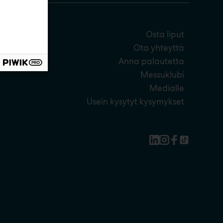
Osta liput
Ota yhteyttä
Anna palautetta
Messuklubi
Medialle
Usein kysytyt kysymykset