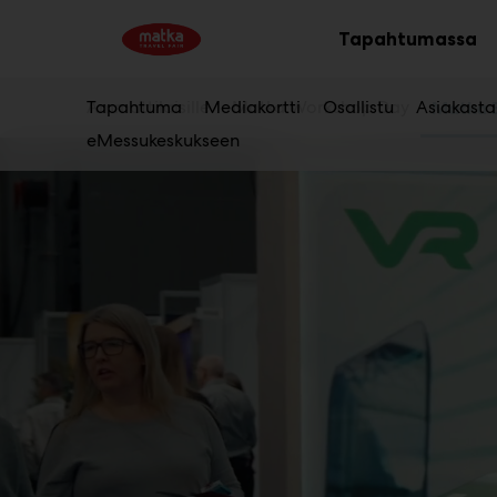
Main
Siirry
sisältöön
Tapahtumassa
Av
al
Ammattilaisille
Tapahtuma
Mediakortti
Matka Workshop Day
Osallistu
Asiakasta
Matka 
eMessukeskukseen