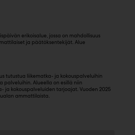
päivän erikoisalue, jossa on mahdollisuus
ttilaiset ja päätöksentekijät. Alue
s tutustua liikematka- ja kokouspalveluihin
 palveluihin. Alueella on esillä niin
a- ja kokouspalveluiden tarjoajat. Vuoden 2025
lualan ammattilaista.