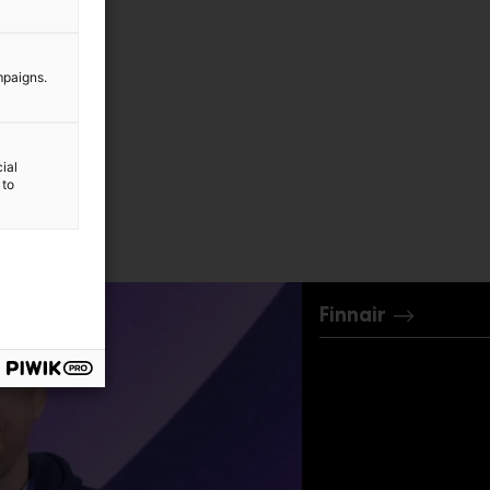
mpaigns.
ial
 to
Finnair