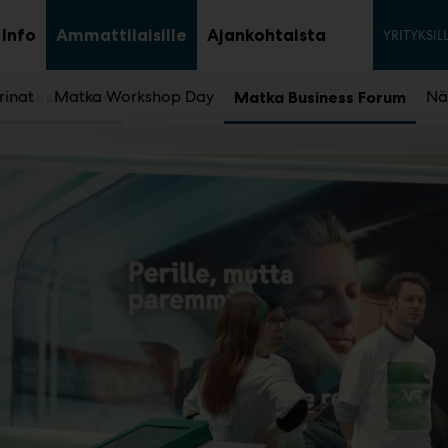
Tois
Info
Ammattilaisille
Ajankohtaista
YRITYKSIL
aa
Avaa
Avaa
avalikko
alavalikko
alavalikko
rinat
Matka Workshop Day
Nä
Business Forum
Matka Business Forum