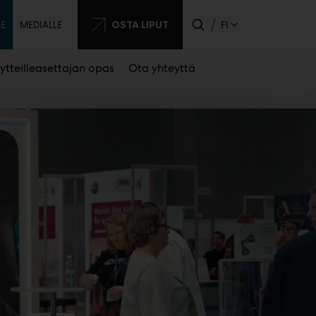
sijainen
OSTA LIPUT
FI
LE
MEDIALLE
ytteilleasettajan opas
Ota yhteyttä