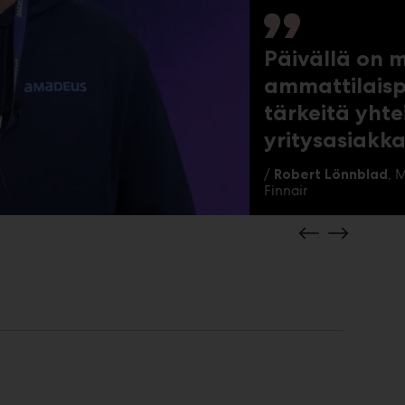
Päivällä on m
ammattilais
tärkeitä yht
yritysasiakka
/
Robert Lönnblad
, 
Finnair