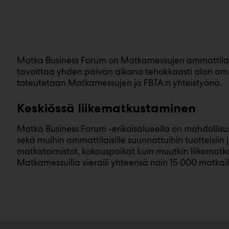
Matka Business Forum on Matkamessujen ammattilais
tavoittaa yhden päivän aikana tehokkaasti alan amma
toteutetaan Matkamessujen ja FBTA:n yhteistyönä.
Keskiössä liikematkustaminen
Matka Business Forum -erikoisalueella on mahdollisuu
sekä muihin ammattilaisille suunnattuihin tuotteisiin ja
matkatoimistot, kokouspaikat kuin muutkin liikematk
Matkamessuilla vieraili yhteensä noin 15 000 matkai