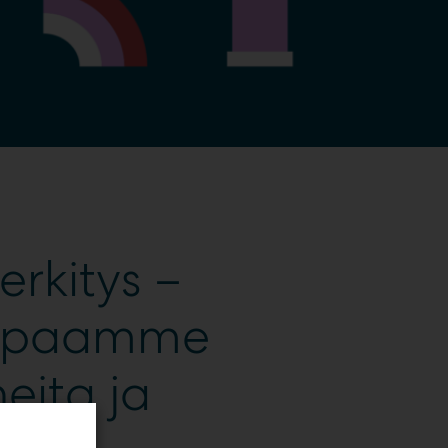
erkitys –
tapaamme
eita ja