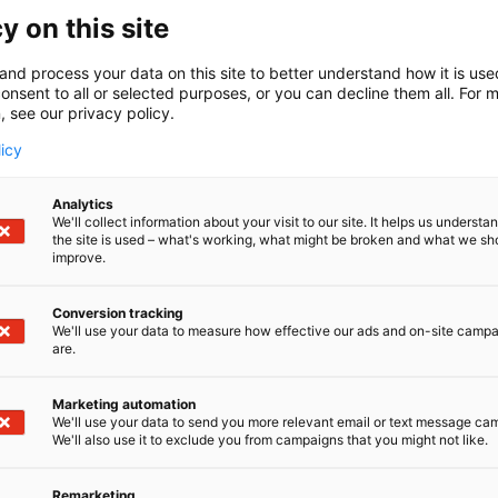
yritysasiakkaita.”
y on this site
ert Lönnblad
, Market Director Europe & Head of Business Travel 
and process your data on this site to better understand how it is us
onsent to all or selected purposes, or you can decline them all. For 
, see our privacy policy.
licy
n tilaisuus tavata yrity
Analytics
We'll collect information about your visit to our site. It helps us underst
the site is used – what's working, what might be broken and what we sh
ppaneitamme, ja kerto
improve.
lanseerauksistamme.
Conversion tracking
We'll use your data to measure how effective our ads and on-site camp
are.
Marketing automation
We'll use your data to send you more relevant email or text message ca
We'll also use it to exclude you from campaigns that you might not like.
Remarketing