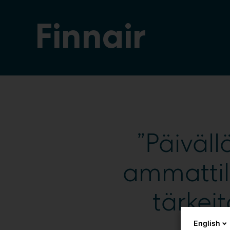
Finnair
”Päiväll
ammatti
tärkei
English