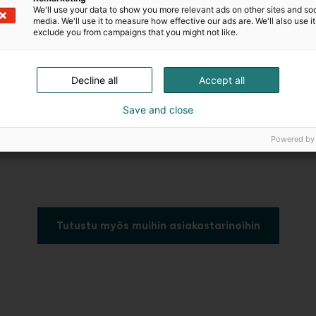
We'll use your data to show you more relevant ads on other sites and soc
media. We'll use it to measure how effective our ads are. We'll also use it
exclude you from campaigns that you might not like.
Decline all
Accept all
Save and close
Powered by
Tutustu myös muihin asiakastarinoihin