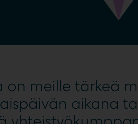
ä on meille tärkeä m
laispäivän aikana 
tä yhteistyökumppan